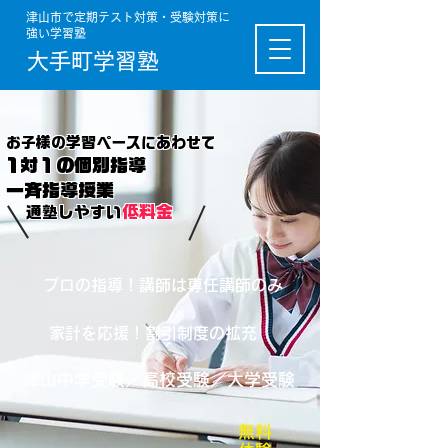
津山市で定期テスト対策・受験対策に
強い学習塾
大手町学習塾
お子様の学習ペースにあわせて
​1対１の個別
指導
一斉指導授業
低料金
通塾しやすい
プロの指導！講師は専任講師のみ
家計を応援！​割引制度の拡充
​津山中学受験／高校受験／大学受験
無料