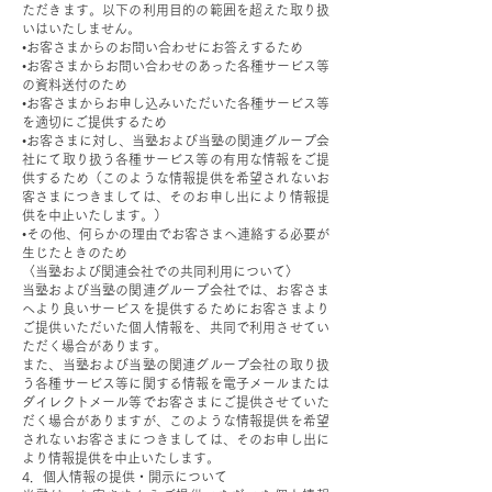
ただきます。以下の利用目的の範囲を超えた取り扱
いはいたしません。
•お客さまからのお問い合わせにお答えするため
•お客さまからお問い合わせのあった各種サービス等
の資料送付のため
•お客さまからお申し込みいただいた各種サービス等
を適切にご提供するため
•お客さまに対し、当塾および当塾の関連グループ会
社にて取り扱う各種サービス等の有用な情報をご提
供するため（このような情報提供を希望されないお
客さまにつきましては、そのお申し出により情報提
供を中止いたします。）
•その他、何らかの理由でお客さまへ連絡する必要が
生じたときのため
〈当塾および関連会社での共同利用について〉
当塾および当塾の関連グループ会社では、お客さま
へより良いサービスを提供するためにお客さまより
ご提供いただいた個人情報を、共同で利用させてい
ただく場合があります。
また、当塾および当塾の関連グループ会社の取り扱
う各種サービス等に関する情報を電子メールまたは
ダイレクトメール等でお客さまにご提供させていた
だく場合がありますが、このような情報提供を希望
されないお客さまにつきましては、そのお申し出に
より情報提供を中止いたします。
4．個人情報の提供・開示について