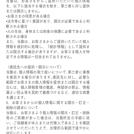
当塾は、お客さまからご提供いただいた個人情報
を、以下に該当する場合を除き、第三者に対し提供
または開示しません。
•お客さまの同意がある場合
•法令等に基づく要請があり、開示が必要であると判
断される場合
•人の生命、身体または財産の保護に必要であると判
断される場合
また、当塾は、お客さまからご提供いただいた個人
情報を統計的に処理し、「統計情報」として提供ま
たは開示する場合がありますが、お客さま個人を特
定できる情報は一切含まれておりません。
〈委託先への提供・開示について〉
当塾は､個人情報の取り扱いについて､第三者に業務
を委託する場合があります｡委託先に対し、必要な
範囲でお客さまの個人情報を提供または開示する場
合には、個人情報管理の徹底、再提供の禁止、情報
漏えい防止等を契約で義務づけるなど、適切な措置
を講じます。
5．お客さまからの個人情報に関する開示・訂正・
削除の請求について
当塾は、お客さまより個人情報の開示・訂正・削除
等のご依頼があった場合は、当塾所定の手続に従
い、ご依頼者が本人または代理人であることを確認
させていただいたうえで、合理的な範囲で速やかに
対応いたします。