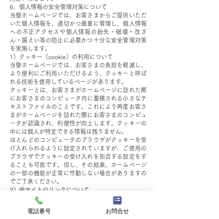
6．個人情報の安全管理対策について
当塾ホームページでは、お客さまからご提供いただ
いた個人情報を、適切かつ厳重に管理し、個人情報
への不正アクセスや個人情報の紛失・破壊・改ざ
ん・漏えい等の防止に必要かつ十分な安全管理対策
を実施します。
1）クッキー（cookie）の利用について
当塾ホームページでは、お客さまの負担を軽減し、
より便利にご利用いただけるよう、クッキーと呼ば
れる技術を使用しているページがあります。
クッキーとは、お客さまがホームページに訪れた際
にお客さまのコンピュータ内に蓄積される小さなテ
キストファイルのことです。これにより再度お客さ
まがホームページを訪れた際にお客さまのコンピュ
ータが認識され、利便性が向上します。クッキーの
中には個人が特定できる情報は残りません。
ほとんどのコンピュータのブラウザがクッキーを受
け入れられるように設定されていますが、ご使用の
ブラウザでクッキーの受け入れを拒否する設定をす
ることも可能です。但し、その結果、ホームページ
の一部の機能が正常に作動しない場合がありますの
でご了承ください。
2）他サイトのリンクについて
当塾ホームページには、お客さまに対し、有用な情
報・サービスをご提供するため他の会社の運営する
電話番号
お問合せ
ホームページへのリンクがあります。リンク先のホ